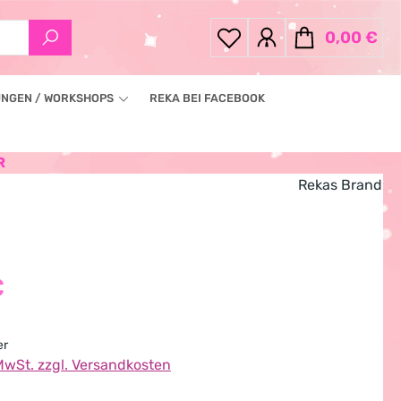
0,00 €
Warenkorb enthä
NGEN / WORKSHOPS
REKA BEI FACEBOOK
R
Rekas Brand
eis:
€
er
 MwSt. zzgl. Versandkosten