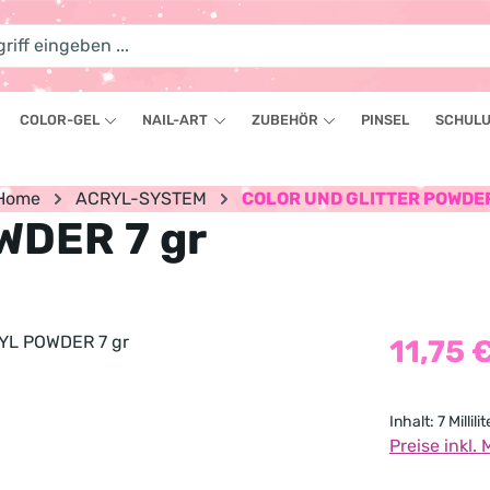
COLOR-GEL
NAIL-ART
ZUBEHÖR
PINSEL
SCHULU
Home
ACRYL-SYSTEM
COLOR UND GLITTER POWDE
WDER 7 gr
Regulärer Pr
11,75 
Inhalt:
7 Millilit
Preise inkl.