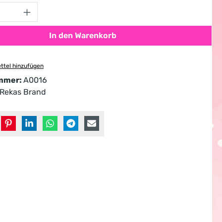
Anzahl: Gib den gewünschten Wert ein od
In den Warenkorb
ttel hinzufügen
mmer:
A0016
Rekas Brand