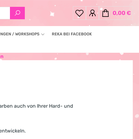
0,00 €
Warenkorb enthä
NGEN / WORKSHOPS
REKA BEI FACEBOOK
en
Farben auch von Ihrer Hard- und
entwickeln.