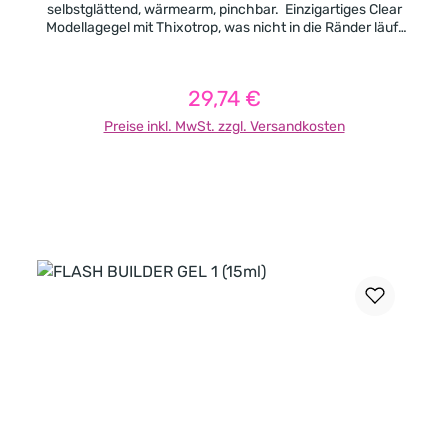
selbstglättend, wärmearm, pinchbar. Einzigartiges Clear
Modellagegel mit Thixotrop, was nicht in die Ränder läuft
und sich dennoch leicht selbst glättet. Gut geeignet
sowohl für kurze als auch für längere Modellage.
Aushärtung: UV: 2-3 Minuten LED: 1-2 Minuten
29,74 €
Regulärer Preis:
Preise inkl. MwSt. zzgl. Versandkosten