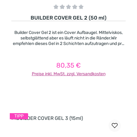
Durchschnittliche Bewertung von 0 von 5 Sternen
BUILDER COVER GEL 2 (50 ml)
Builder Cover Gel 2 ist ein Cover Aufbaugel. Mittelviskos,
selbstglättend aber es läuft nicht in die Ränder.Wir
empfehlen dieses Gel in 2 Schichten aufzutragen und pro
Schicht 2 Minuten lang auszuhärten.Pinchbar, nach der
Aushärtung wird es sehr fest. -Cover Pink mit einer
natürlichen Farbe -deckend -mittelviskos -pinchbar -
80,35 €
Regulärer Preis:
leicht selbstglättend -es geeignet sich besonders gut für
kurze und extravagante Formen auch -für Nagelbeisser
Preise inkl. MwSt. zzgl. Versandkosten
Aushärtung: UV 2-3 Minuten, LED 1-2 Minuten
In den Warenkorb
TIPP