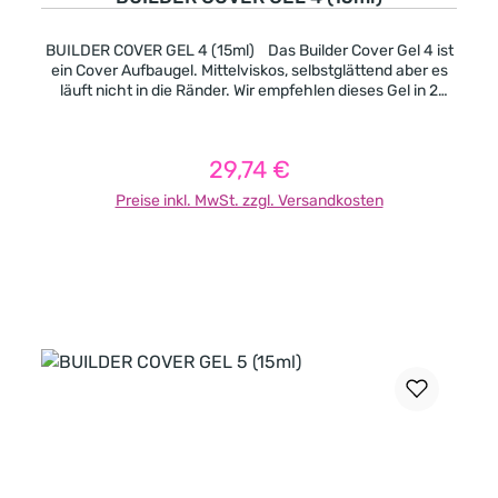
BUILDER COVER GEL 4 (15ml) Das Builder Cover Gel 4 ist
ein Cover Aufbaugel. Mittelviskos, selbstglättend aber es
läuft nicht in die Ränder. Wir empfehlen dieses Gel in 2
Schichten aufzutragen und pro Schicht 2 Minuten lang
auszuhärten. Pinchbar, nach der Aushärtung wird es sehr
fest. -Cover Pink mit einer natürlichen Farbe -deckend -
29,74 €
Regulärer Preis:
mittelviskos -pinchbar -leicht selbstglättend -es geeignet
sich besonders gut für kurze und extravagante Formen
Preise inkl. MwSt. zzgl. Versandkosten
auch für Nagelbeisser. Aushärtungszeit in UV-Licht (in
Sekunden): 120 Aushärtungszeit in LED-Licht (in
Sekunden): 90
In den Warenkorb