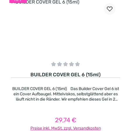
Durchschnittliche Bewertung von 0 von 5 Sternen
BUILDER COVER GEL 6 (15ml)
BUILDER COVER GEL 6 (15ml) Das Builder Cover Gel 6 ist
ein Cover Aufbaugel. Mittelviskos, selbstglättend aber es
läuft nicht in die Ränder. Wir empfehlen dieses Gel in 2
Schichten aufzutragen und pro Schicht 2 Minuten lang
auszuhärten. Pinchbar, nach der Aushärtung wird es sehr
fest. -Cover Pink mit einer natürlichen Farbe -deckend -
29,74 €
Regulärer Preis:
mittelviskos -pinchbar -leicht selbstglättend -es geeignet
sich besonders gut für kurze und extravagante Formen
Preise inkl. MwSt. zzgl. Versandkosten
auch für Nagelbeisser. Aushärtungszeit in UV-Licht (in