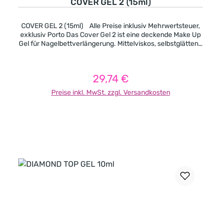
COVER GEL 2 (15ml)
COVER GEL 2 (15ml) Alle Preise inklusiv Mehrwertsteuer,
exklusiv Porto Das Cover Gel 2 ist eine deckende Make Up
Gel für Nagelbettverlängerung. Mittelviskos, selbstglättend
aber es läuft nicht in die Ränder. -Cover Pink mit einer
natürlichen rosanen Farbe -deckend -mittelviskos -
pinchbar -leicht selbstglättend -seht gut geeignet für
29,74 €
Regulärer Preis:
Nagelbettverlängerung. Aushärtungszeit in UV-Licht (in
Sekunden): 120 Aushärtungszeit in LED-Licht (in
Preise inkl. MwSt. zzgl. Versandkosten
Sekunden): 90
In den Warenkorb