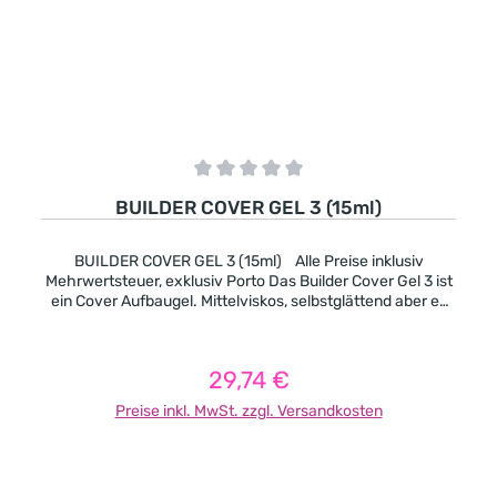
Durchschnittliche Bewertung von 0 von 5 Sternen
BUILDER COVER GEL 3 (15ml)
BUILDER COVER GEL 3 (15ml) Alle Preise inklusiv
Mehrwertsteuer, exklusiv Porto Das Builder Cover Gel 3 ist
ein Cover Aufbaugel. Mittelviskos, selbstglättend aber es
läuft nicht in die Ränder. Wir empfehlen dieses Gel in 2
Schichten aufzutragen und pro Schicht 2 Minuten lang
auszuhärten. Pinchbar, nach der Aushärtung wird es sehr
29,74 €
Regulärer Preis:
fest. -Cover Pink mit einer natürlichen Farbe -deckend -
mittelviskos -pinchbar -leicht selbstglättend -es geeignet
Preise inkl. MwSt. zzgl. Versandkosten
sich besonders gut für kurze und extravagante Formen
auch für Nagelbeisser. Aushärtungszeit in UV-Licht (in
Sekunden): 120 Aushärtungszeit in LED-Licht (in
Sekunden): 90