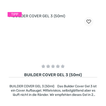
TIPP
Durchschnittliche Bewertung von 0 von 5 Sternen
BUILDER COVER GEL 3 (50ml)
BUILDER COVER GEL 3 (50ml) Das Builder Cover Gel 3 ist
ein Cover Aufbaugel. Mittelviskos, selbstglättend aber es
läuft nicht in die Ränder. Wir empfehlen dieses Gel in 2
Schichten aufzutragen und pro Schicht 2 Minuten lang
auszuhärten. Pinchbar, nach der Aushärtung wird es sehr