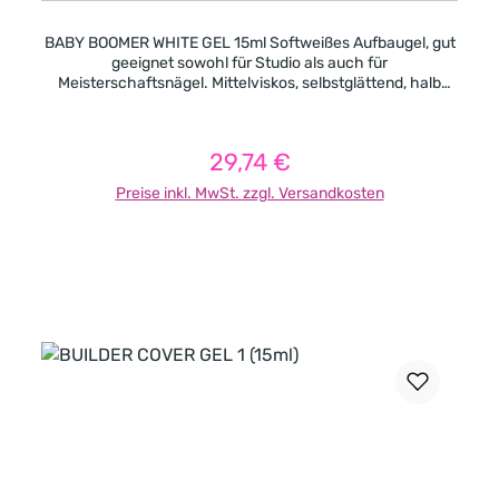
BABY BOOMER WHITE GEL 15ml Softweißes Aufbaugel, gut
geeignet sowohl für Studio als auch für
Meisterschaftsnägel. Mittelviskos, selbstglättend, halb
deckend für French oder Babyboomer. Aushärtungszeit in
UV-Licht (in Sekunden): 120 Aushärtungszeit in LED-Licht
(in Sekunden): 90
29,74 €
Regulärer Preis:
Preise inkl. MwSt. zzgl. Versandkosten