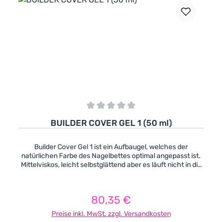
Durchschnittliche Bewertung von 0 von 5 Sternen
BUILDER COVER GEL 1 (50 ml)
Builder Cover Gel 1 ist ein Aufbaugel, welches der
natürlichen Farbe des Nagelbettes optimal angepasst ist.
Mittelviskos, leicht selbstglättend aber es läuft nicht in die
Ränder. Dieses Gel ist für die Nagelbettverlängerung und
für alle Naturnagelarten (Babyboomer, Nude) gut geeignet,
und kann sowohl auf Schablone als auch auf Tips
80,35 €
Regulärer Preis:
aufgetragen werden. Für eine komplette Modellage in 2
Schichten auftragen, für die Nagelbettverlängerung ist
Preise inkl. MwSt. zzgl. Versandkosten
eine Schicht genügend, pro Schicht bitte 2 Minuten