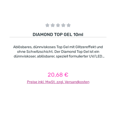
Durchschnittliche Bewertung von 0 von 5 Sternen
DIAMOND TOP GEL 10ml
Ablösbares, dünnviskoses Top Gel mit Glitzereffekt und
ohne Schwitzschicht. Der Diamond Top Gel ist ein
dünnviskoser, ablösbarer, speziell formulierter UV/LED
Nagellack mit Glitzereffekt. Einfache Anwendung in
dünnen Schichten für einen edlen und langanhaltenden
Glanz. • Hochglanz • edler Glitzereffekt • Ablösbar •
20,68 €
Regulärer Preis:
Einfache und dünne Anwendung • Schnelle Verarbeitung •
Einsetzbar für Gel, Acrylgel, UV Nagellack und Acryl.
Preise inkl. MwSt. zzgl. Versandkosten
Aushärtungszeit UV:120 sec Aushärtungszeit LED: 90 sec
In den Warenkorb