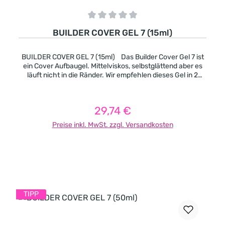
Durchschnittliche Bewertung von 0 von 5 Sternen
BUILDER COVER GEL 7 (15ml)
BUILDER COVER GEL 7 (15ml) Das Builder Cover Gel 7 ist
ein Cover Aufbaugel. Mittelviskos, selbstglättend aber es
läuft nicht in die Ränder. Wir empfehlen dieses Gel in 2
Schichten aufzutragen und pro Schicht 2 Minuten lang
auszuhärten. Pinchbar, nach der Aushärtung wird es sehr
fest. -Cover Pink mit einer natürlichen Farbe -deckend -
29,74 €
Regulärer Preis:
mittelviskos -pinchbar -leicht selbstglättend -es geeignet
sich besonders gut für kurze und extravagante Formen
Preise inkl. MwSt. zzgl. Versandkosten
auch für Nagelbeisser. Aushärtungszeit in UV-Licht (in
Sekunden): 120 Aushärtungszeit in LED-Licht (in
Sekunden): 90
In den Warenkorb
TIPP