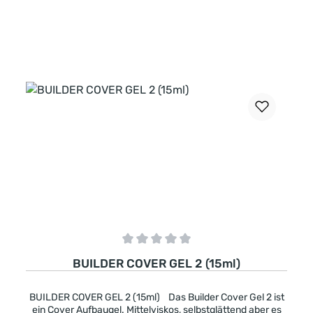
aushärten. -halbdeckend -pinchbar -mittelviskos -leicht
selbstglättend -für Babyboomer für
Nagelbettverlängerung Aushärtung: UV 2-3 Minuten, LED
1-2 Minuten
In den Warenkorb
Durchschnittliche Bewertung von 0 von 5 Sternen
BUILDER COVER GEL 2 (15ml)
BUILDER COVER GEL 2 (15ml) Das Builder Cover Gel 2 ist
ein Cover Aufbaugel. Mittelviskos, selbstglättend aber es