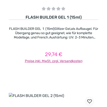
Durchschnittliche Bewertung von 0 von 5 Sternen
FLASH BUILDER GEL 1 (15ml)
FLASH BUILDER GEL 1 (15ml)Glitzer Gel,als Aufbaugel. Für
Übergang genau so gut geeignet, wie für komplette
Modellage, und French.Aushärtung: UV: 2-3 Minuten
LED: 1-2 Minuten
29,74 €
Regulärer Preis:
Preise inkl. MwSt. zzgl. Versandkosten
In den Warenkorb