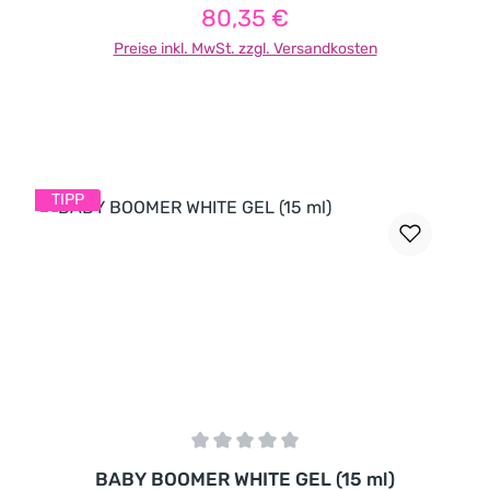
80,35 €
Regulärer Preis:
Preise inkl. MwSt. zzgl. Versandkosten
TIPP
Durchschnittliche Bewertung von 0 von 5 Sternen
BABY BOOMER WHITE GEL (15 ml)