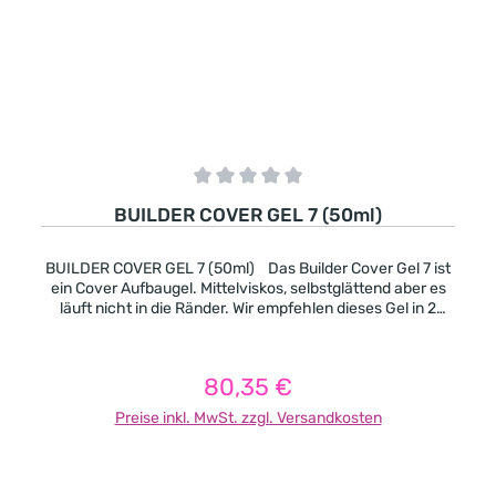
Durchschnittliche Bewertung von 0 von 5 Sternen
BUILDER COVER GEL 7 (50ml)
BUILDER COVER GEL 7 (50ml) Das Builder Cover Gel 7 ist
ein Cover Aufbaugel. Mittelviskos, selbstglättend aber es
läuft nicht in die Ränder. Wir empfehlen dieses Gel in 2
Schichten aufzutragen und pro Schicht 2 Minuten lang
auszuhärten. Pinchbar, nach der Aushärtung wird es sehr
fest. -Cover Pink mit einer natürlichen Farbe -deckend -
80,35 €
Regulärer Preis:
mittelviskos -pinchbar -leicht selbstglättend -es geeignet
sich besonders gut für kurze und extravagante Formen
Preise inkl. MwSt. zzgl. Versandkosten
auch für Nagelbeisser. Aushärtungszeit in UV-Licht (in
Sekunden): 120 Aushärtungszeit in LED-Licht (in
Sekunden): 90