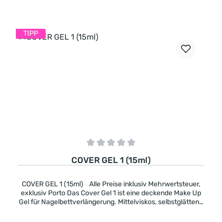
In den Warenkorb
TIPP
Durchschnittliche Bewertung von 0 von 5 Sternen
COVER GEL 1 (15ml)
COVER GEL 1 (15ml) Alle Preise inklusiv Mehrwertsteuer,
exklusiv Porto Das Cover Gel 1 ist eine deckende Make Up
Gel für Nagelbettverlängerung. Mittelviskos, selbstglättend
aber es läuft nicht in die Ränder. -Cover Pink mit einer
natürlichen Farbe -deckend -mittelviskos -pinchbar -