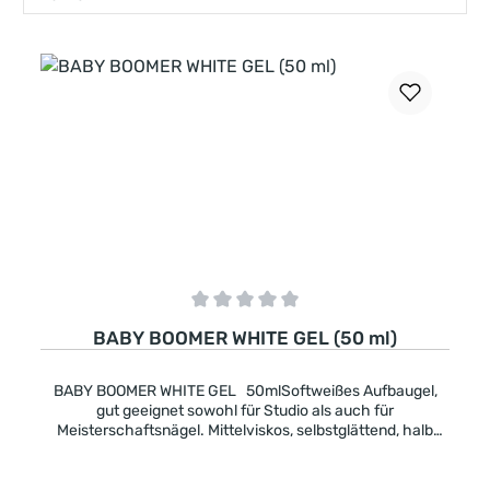
Durchschnittliche Bewertung von 0 von 5 Sternen
BABY BOOMER WHITE GEL (50 ml)
BABY BOOMER WHITE GEL 50mlSoftweißes Aufbaugel,
gut geeignet sowohl für Studio als auch für
Meisterschaftsnägel. Mittelviskos, selbstglättend, halb
deckend für French oder Babyboomer. Aushärtung: UV: 2-
3 Minuten LED: 1-2 Minuten