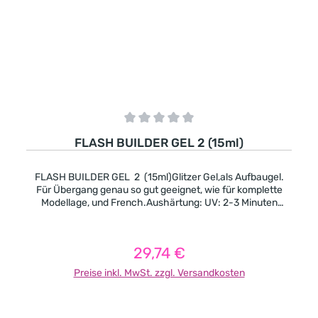
Durchschnittliche Bewertung von 0 von 5 Sternen
FLASH BUILDER GEL 2 (15ml)
FLASH BUILDER GEL 2 (15ml)Glitzer Gel,als Aufbaugel.
Für Übergang genau so gut geeignet, wie für komplette
Modellage, und French.Aushärtung: UV: 2-3 Minuten
LED: 1-2 Minuten
29,74 €
Regulärer Preis:
Preise inkl. MwSt. zzgl. Versandkosten