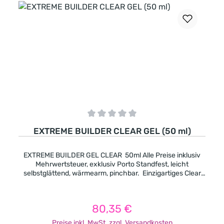
Durchschnittliche Bewertung von 0 von 5 Sternen
EXTREME BUILDER CLEAR GEL (50 ml)
EXTREME BUILDER GEL CLEAR 50ml Alle Preise inklusiv
Mehrwertsteuer, exklusiv Porto Standfest, leicht
selbstglättend, wärmearm, pinchbar. Einzigartiges Clear
Modellagegel mit Thixotrop, was nicht in die Ränder läuft
und sich dennoch leicht selbst glättet. Gut geeignet
sowohl für kurze als auch für längere Modellage.
80,35 €
Regulärer Preis:
Aushärtung: UV: 2-3 Minuten LED: 1-2 Minuten
Preise inkl. MwSt. zzgl. Versandkosten