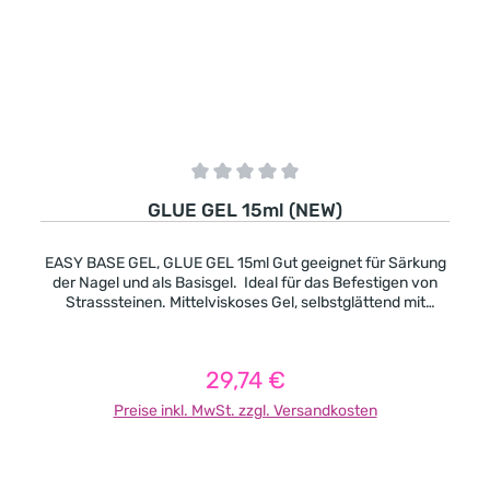
Durchschnittliche Bewertung von 0 von 5 Sternen
GLUE GEL 15ml (NEW)
EASY BASE GEL, GLUE GEL 15ml Gut geeignet für Särkung
der Nagel und als Basisgel. Ideal für das Befestigen von
Strasssteinen. Mittelviskoses Gel, selbstglättend mit
Dispersionsschicht. Aushärtung: UV 2-3 Minuten
LED 1-2 Minuten
29,74 €
Regulärer Preis:
Preise inkl. MwSt. zzgl. Versandkosten