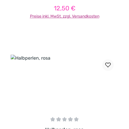
LED 1-2 Minuten
12,50 €
Regulärer Preis:
Preise inkl. MwSt. zzgl. Versandkosten
In den Warenkorb
Durchschnittliche Bewertung von 0 von 5 Sternen