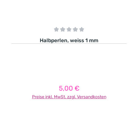
Durchschnittliche Bewertung von 0 von 5 Sternen
Halbperlen, weiss 1 mm
5,00 €
Regulärer Preis:
Preise inkl. MwSt. zzgl. Versandkosten
In den Warenkorb