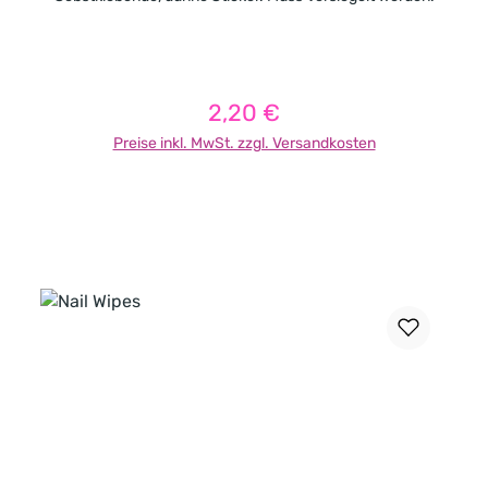
2,20 €
Regulärer Preis:
Preise inkl. MwSt. zzgl. Versandkosten
In den Warenkorb