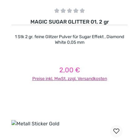
Durchschnittliche Bewertung von 0 von 5 Sternen
MAGIC SUGAR GLITTER 01, 2 gr
1 Stk 2 gr. feine Glitzer Pulver für Sugar Effekt , Diamond
White 0,05 mm
2,00 €
Regulärer Preis:
Preise inkl. MwSt. zzgl. Versandkosten
In den Warenkorb