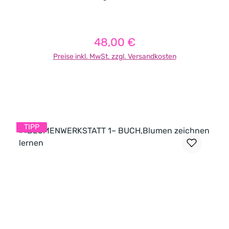
48,00 €
Regulärer Preis:
Preise inkl. MwSt. zzgl. Versandkosten
In den Warenkorb
TIPP