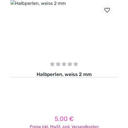
Durchschnittliche Bewertung von 0 von 5 Sternen
Halbperlen, weiss 2 mm
5,00 €
Regulärer Preis:
Preise inkl. MwSt. zzgl. Versandkosten