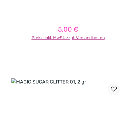
5,00 €
Regulärer Preis:
Preise inkl. MwSt. zzgl. Versandkosten
In den Warenkorb