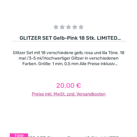
Durchschnittliche Bewertung von 0 von 5 Sternen
GLITZER SET Gelb-Pink 18 Stk. LIMITED
EDITION
Glitzer Set mit 18 verschiedene gelb, rosa und lila Töne. 18
mal /3-5 ml/Hochwertiger Glitzer in verschiedenen
Farben. Größe: 1 mm, 0,5 mm Alle Preise inklusiv
Mehrwertsteuer, exklusiv Porto
20,00 €
Regulärer Preis:
Preise inkl. MwSt. zzgl. Versandkosten
In den Warenkorb
TIPP