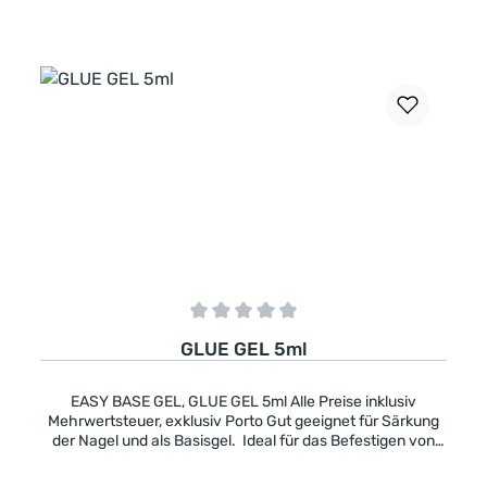
In den Warenkorb
Durchschnittliche Bewertung von 0 von 5 Sternen
GLUE GEL 5ml
EASY BASE GEL, GLUE GEL 5ml Alle Preise inklusiv
Mehrwertsteuer, exklusiv Porto Gut geeignet für Särkung
der Nagel und als Basisgel. Ideal für das Befestigen von
Strasssteinen. Mittelviskoses Gel, selbstglättend mit
Dispersionsschicht. Aushärtung: UV 2-3 Minuten