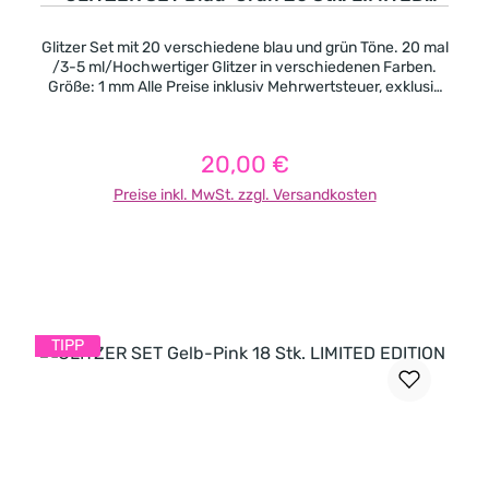
EDITION
Glitzer Set mit 20 verschiedene blau und grün Töne. 20 mal
/3-5 ml/Hochwertiger Glitzer in verschiedenen Farben.
Größe: 1 mm Alle Preise inklusiv Mehrwertsteuer, exklusiv
Porto
20,00 €
Regulärer Preis:
Preise inkl. MwSt. zzgl. Versandkosten
In den Warenkorb
TIPP