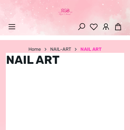
Zum Hauptinhalt springen
War
Home
NAIL-ART
NAIL ART
NAIL ART