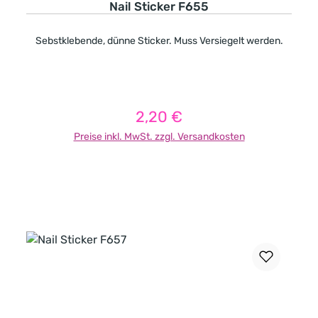
Nail Sticker F655
Sebstklebende, dünne Sticker. Muss Versiegelt werden.
2,20 €
Regulärer Preis:
Preise inkl. MwSt. zzgl. Versandkosten
In den Warenkorb