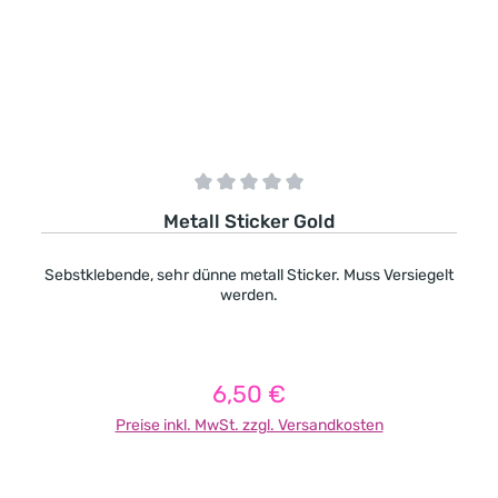
Durchschnittliche Bewertung von 0 von 5 Sternen
Metall Sticker Gold
Sebstklebende, sehr dünne metall Sticker. Muss Versiegelt
werden.
6,50 €
Regulärer Preis:
Preise inkl. MwSt. zzgl. Versandkosten