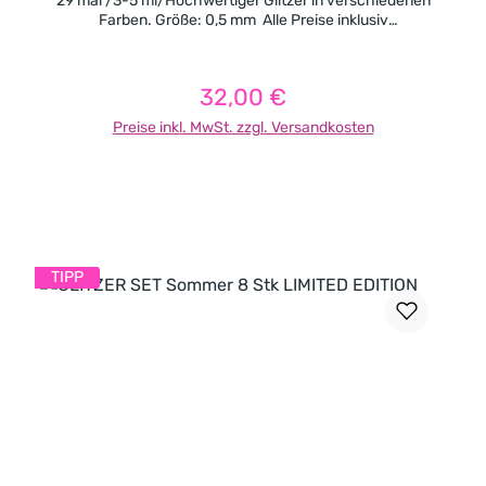
29 mal /3-5 ml/Hochwertiger Glitzer in verschiedenen
Farben. Größe: 0,5 mm Alle Preise inklusiv
Mehrwertsteuer, exklusiv Porto
32,00 €
Regulärer Preis:
Preise inkl. MwSt. zzgl. Versandkosten
In den Warenkorb
TIPP