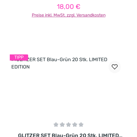
18,00 €
Regulärer Preis:
Preise inkl. MwSt. zzgl. Versandkosten
In den Warenkorb
TIPP
Durchschnittliche Bewertung von 0 von 5 Sternen
GLITZER SET Blau-Grün 20 Stk. LIMITED