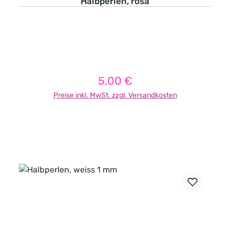
Halbperlen, rosa
5,00 €
Regulärer Preis:
Preise inkl. MwSt. zzgl. Versandkosten
In den Warenkorb