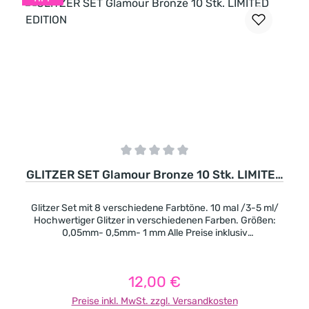
Durchschnittliche Bewertung von 0 von 5 Sternen
GLITZER SET Glamour Bronze 10 Stk. LIMITED
EDITION
Glitzer Set mit 8 verschiedene Farbtöne. 10 mal /3-5 ml/
Hochwertiger Glitzer in verschiedenen Farben. Größen:
0,05mm- 0,5mm- 1 mm Alle Preise inklusiv
Mehrwertsteuer, exklusiv Porto
12,00 €
Regulärer Preis:
Preise inkl. MwSt. zzgl. Versandkosten