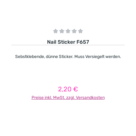
Durchschnittliche Bewertung von 0 von 5 Sternen
Nail Sticker F657
Sebstklebende, dünne Sticker. Muss Versiegelt werden.
2,20 €
Regulärer Preis:
Preise inkl. MwSt. zzgl. Versandkosten
In den Warenkorb