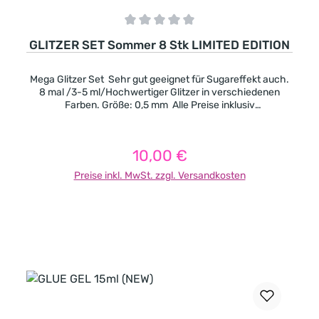
Durchschnittliche Bewertung von 0 von 5 Sternen
GLITZER SET Sommer 8 Stk LIMITED EDITION
Mega Glitzer Set Sehr gut geeignet für Sugareffekt auch.
8 mal /3-5 ml/Hochwertiger Glitzer in verschiedenen
Farben. Größe: 0,5 mm Alle Preise inklusiv
Mehrwertsteuer, exklusiv Porto
10,00 €
Regulärer Preis:
Preise inkl. MwSt. zzgl. Versandkosten
In den Warenkorb