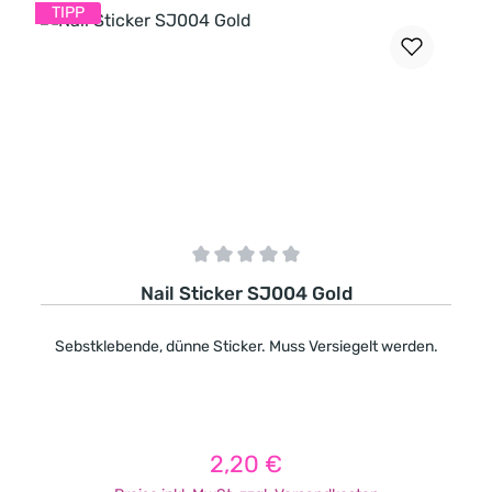
TIPP
Durchschnittliche Bewertung von 0 von 5 Sternen
Nail Sticker SJ004 Gold
Sebstklebende, dünne Sticker. Muss Versiegelt werden.
2,20 €
Regulärer Preis: