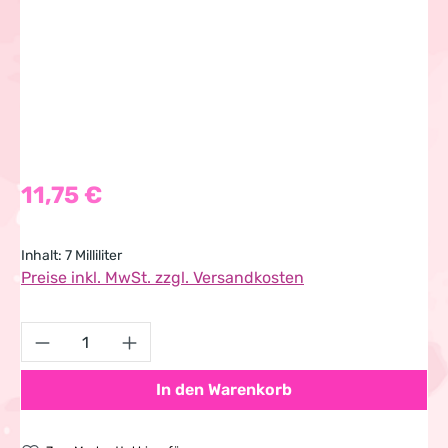
Regulärer Preis:
11,75 €
Inhalt:
7 Milliliter
Preise inkl. MwSt. zzgl. Versandkosten
Produkt Anzahl: Gib den gewünschten Wert 
In den Warenkorb