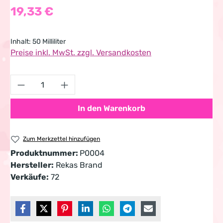
Regulärer Preis:
19,33 €
Inhalt:
50 Milliliter
Preise inkl. MwSt. zzgl. Versandkosten
Produkt Anzahl: Gib den gewünschten Wert 
In den Warenkorb
Zum Merkzettel hinzufügen
Produktnummer:
P0004
Hersteller:
Rekas Brand
Verkäufe:
72