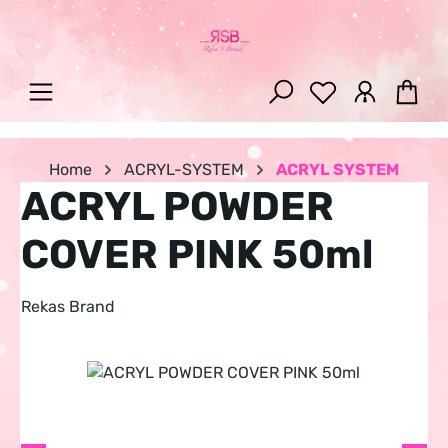
Zum Hauptinhalt springen
War
Home
ACRYL-SYSTEM
ACRYL SYSTEM
ACRYL POWDER
COVER PINK 50ml
Rekas Brand
Bildergalerie überspringen