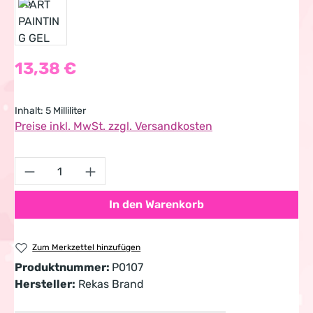
Regulärer Preis:
13,38 €
Inhalt:
5 Milliliter
Preise inkl. MwSt. zzgl. Versandkosten
Produkt Anzahl: Gib den gewünschten Wert 
In den Warenkorb
Zum Merkzettel hinzufügen
Produktnummer:
P0107
Hersteller:
Rekas Brand