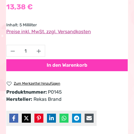
Regulärer Preis:
13,38 €
Inhalt:
5 Milliliter
Preise inkl. MwSt. zzgl. Versandkosten
Produkt Anzahl: Gib den gewünschten Wert 
In den Warenkorb
Zum Merkzettel hinzufügen
Produktnummer:
P0145
Hersteller:
Rekas Brand