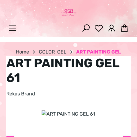
Zum Hauptinhalt springen
War
Home
COLOR-GEL
ART PAINTING GEL
ART PAINTING GEL
61
Rekas Brand
Bildergalerie überspringen