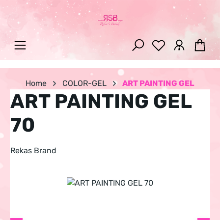
Zum Hauptinhalt springen
War
Home
COLOR-GEL
ART PAINTING GEL
ART PAINTING GEL
70
Rekas Brand
Bildergalerie überspringen