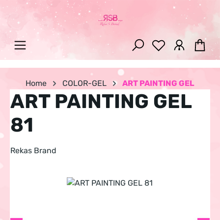
Zum Hauptinhalt springen
War
Home
COLOR-GEL
ART PAINTING GEL
ART PAINTING GEL
81
Rekas Brand
Bildergalerie überspringen