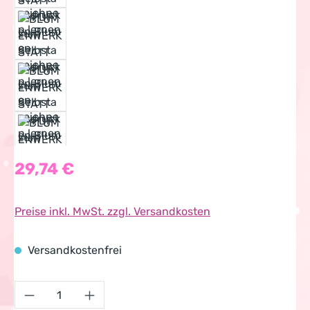
Regulärer Preis:
29,74 €
Preise inkl. MwSt. zzgl. Versandkosten
Versandkostenfrei
Produkt Anzahl: Gib den gewünschten Wert 