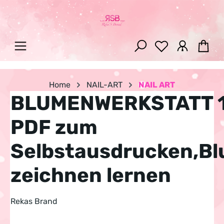
Zum Hauptinhalt springen
War
Home
NAIL-ART
NAIL ART
BLUMENWERKSTATT 
PDF zum
Selbstausdrucken,B
zeichnen lernen
Rekas Brand