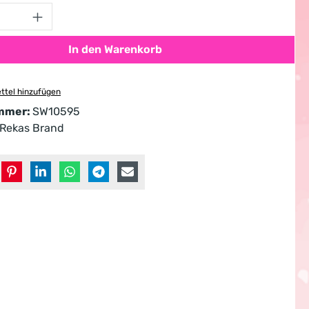
Anzahl: Gib den gewünschten Wert ein od
In den Warenkorb
ttel hinzufügen
mmer:
SW10595
Rekas Brand