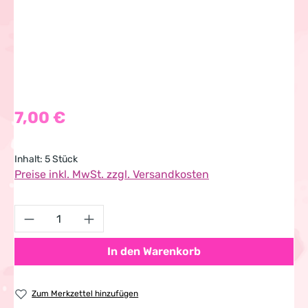
Regulärer Preis:
7,00 €
Inhalt:
5 Stück
Preise inkl. MwSt. zzgl. Versandkosten
Produkt Anzahl: Gib den gewünschten Wert 
In den Warenkorb
Zum Merkzettel hinzufügen