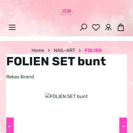
Zum Hauptinhalt springen
War
Home
NAIL-ART
FOLIEN
FOLIEN SET bunt
Rekas Brand
Bildergalerie überspringen