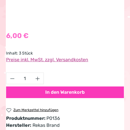
Regulärer Preis:
6,00 €
Inhalt:
3 Stück
Preise inkl. MwSt. zzgl. Versandkosten
Produkt Anzahl: Gib den gewünschten Wert 
In den Warenkorb
Zum Merkzettel hinzufügen
Produktnummer:
P0136
Hersteller:
Rekas Brand