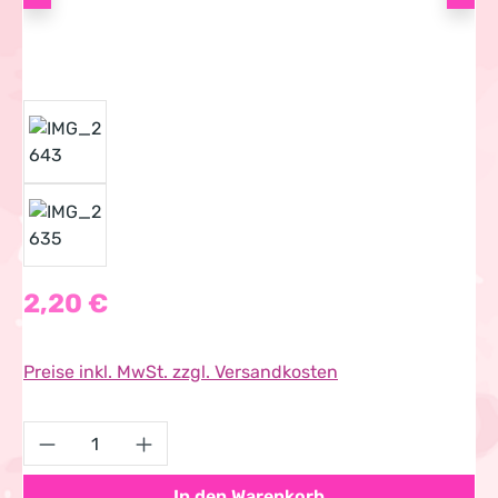
Regulärer Preis:
2,20 €
Preise inkl. MwSt. zzgl. Versandkosten
Produkt Anzahl: Gib den gewünschten Wert 
In den Warenkorb