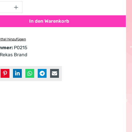
Anzahl: Gib den gewünschten Wert ein od
In den Warenkorb
ttel hinzufügen
mmer:
P0215
Rekas Brand