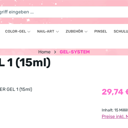
COLOR-GEL
NAIL-ART
ZUBEHÖR
PINSEL
SCHULU
Home
GEL-SYSTEM
 1 (15ml)
Regulärer Pr
29,74 
Inhalt:
15 Millil
Preise inkl.