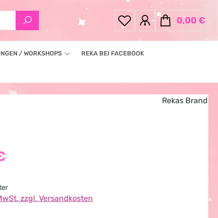
0,00 €
Warenkorb enthä
NGEN / WORKSHOPS
REKA BEI FACEBOOK
Rekas Brand
eis:
€
iter
 MwSt. zzgl. Versandkosten