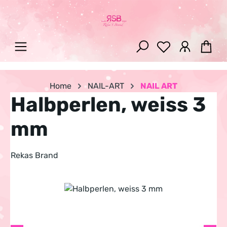
Zum Hauptinhalt springen
War
Home
NAIL-ART
NAIL ART
Halbperlen, weiss 3
mm
Rekas Brand
Bildergalerie überspringen