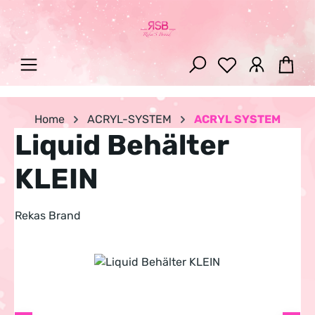
Zum Hauptinhalt springen
War
Home
ACRYL-SYSTEM
ACRYL SYSTEM
Liquid Behälter
KLEIN
Rekas Brand
Bildergalerie überspringen