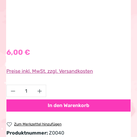
Regulärer Preis:
6,00 €
Preise inkl. MwSt. zzgl. Versandkosten
Produkt Anzahl: Gib den gewünschten Wert 
In den Warenkorb
Zum Merkzettel hinzufügen
Produktnummer:
Z0040