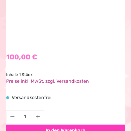
Regulärer Preis:
100,00 €
Inhalt:
1 Stück
Preise inkl. MwSt. zzgl. Versandkosten
Versandkostenfrei
Produkt Anzahl: Gib den gewünschten Wert 
In den Warenkorb