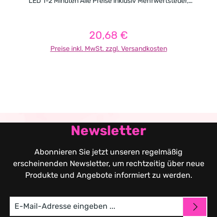
LED 1-2 Minuten Alle Preise inklusiv Mehrwertsteuer,
exklusiv Porto.
20,68 €
Regulärer Preis:
Preise inkl. MwSt. zzgl. Versandkosten
In den Warenkorb
Newsletter
Abonnieren Sie jetzt unseren regelmäßig
erscheinenden Newsletter, um rechtzeitig über neue
Produkte und Angebote informiert zu werden.